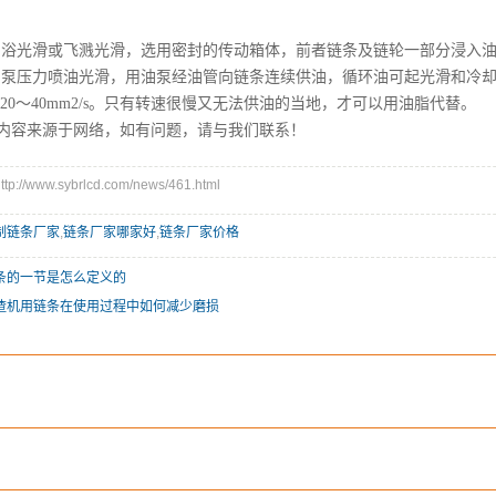
油浴光滑或飞溅光滑，选用密封的传动箱体，前者链条及链轮一部分浸入
油泵压力喷油光滑，用油泵经油管向链条连续供油，循环油可起光滑和冷却
20～40mm2/s。只有转速很慢又无法供油的当地，才可以用油脂代替。
内容来源于网络，如有问题，请与我们联系！
//www.sybrlcd.com/news/461.html
制链条厂家
,
链条厂家哪家好
,
链条厂家价格
条的一节是怎么定义的
渣机用链条在使用过程中如何减少磨损