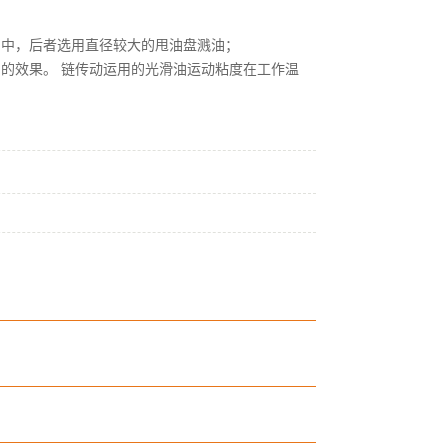
油中，后者选用直径较大的甩油盘溅油；
的效果。 链传动运用的光滑油运动粘度在工作温