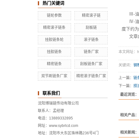
热门关键词
Ⅲ-
链轮参数
精密滚子链
Ⅳ-
精密滚子链条
刮板链
度下约为
文章
挂胶链条轮
滚子链条
挂胶链条
链条厂家
本文网址：http:
精密链条
刮板链条厂家
关键词：
钢
双节距链条厂家
精密滚子链条厂家
上一篇：
链
下一篇：
捞
联系我们
最近浏览：
沈阳博瑞链传动有限公司
联系人：孟经理
相关产品：
电话：13889332895
网址：www.sybrlcd.com
相关新闻：
地址：沈阳市大东区珠林路236号4门