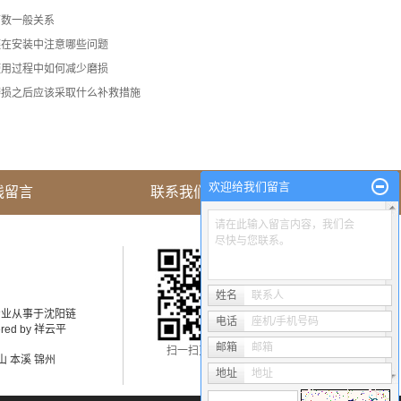
节数一般关系
链在安装中注意哪些问题
使用过程中如何减少磨损
磨损之后应该采取什么补救措施
欢迎给我们留言
线留言
联系我们
请在此输入留言内容，我们会
尽快与您联系。
姓名
联系人
司 专业从事于
沈阳链
电话
座机/手机号码
red by
祥云平
邮箱
邮箱
扫一扫更精彩！
山
本溪
锦州
地址
地址