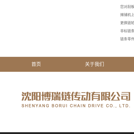
您对刮
摊铺机上
更换链
非标链
链条零
首页
关于我们