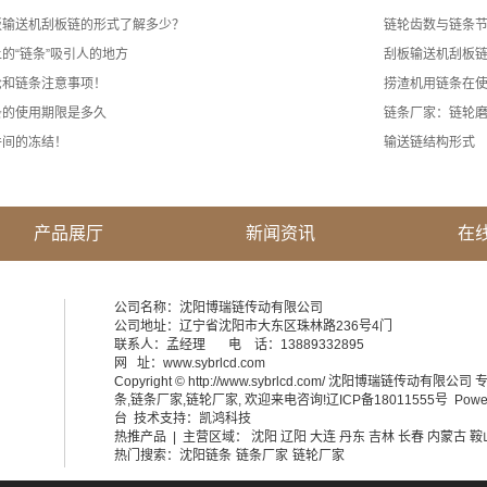
板输送机刮板链的形式了解多少？
链轮齿数与链条
的“链条”吸引人的地方
刮板输送机刮板
轮和链条注意事项！
捞渣机用链条在
条的使用期限是多久
链条厂家：链轮
件间的冻结！
输送链结构形式
产品展厅
新闻资讯
在
公司名称：沈阳博瑞链传动有限公司
公司地址：辽宁省沈阳市大东区珠林路236号4门
联系人：孟经理 电 话：13889332895
网 址：www.sybrlcd.com
Copyright © http://www.sybrlcd.com/ 沈阳博瑞链传动有限公
条
,
链条厂家
,
链轮厂家
, 欢迎来电咨询!
辽ICP备18011555号
Powe
台
技术支持：
凯鸿科技
热推产品
| 主营区域：
沈阳
辽阳
大连
丹东
吉林
长春
内蒙古
鞍
热门搜索：
沈阳链条
链条厂家
链轮厂家