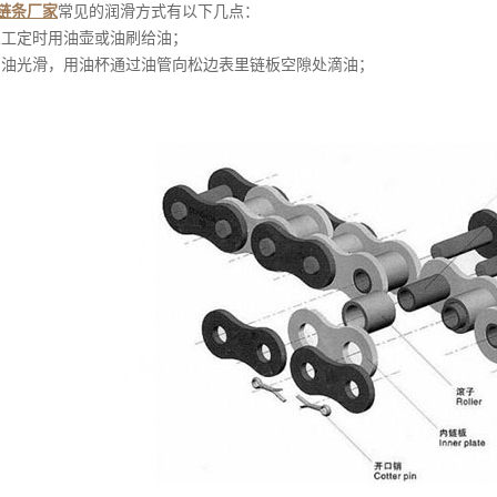
链条厂家
常见的润滑方式有以下几点：
人工定时用油壶或油刷给油；
滴油光滑，用油杯通过油管向松边表里链板空隙处滴油；